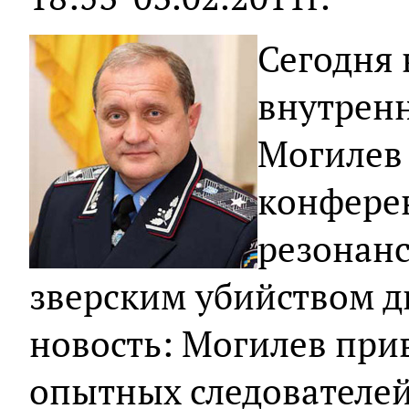
Сегодня 
внутренн
Могилев 
конфере
резонан
зверским убийством дв
новость: Могилев прив
опытных следователей