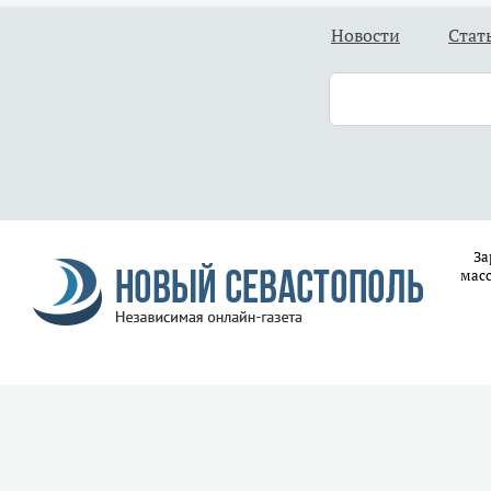
Новости
Стат
За
масс