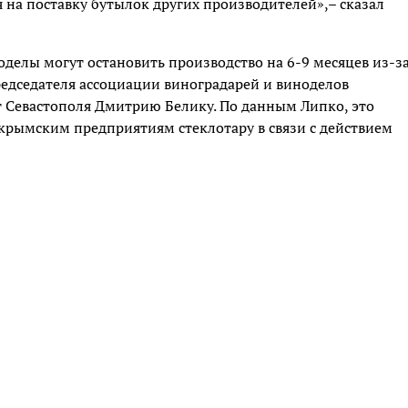
 на поставку бутылок других производителей»,– сказал
елы могут остановить производство на 6-9 месяцев из-з
редседателя ассоциации виноградарей и виноделов
т Севастополя Дмитрию Белику. По данным Липко, это
 крымским предприятиям стеклотару в связи с действием