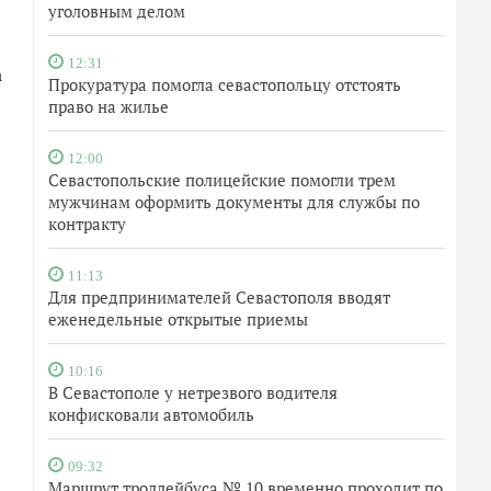
уголовным делом
12:31
а
Прокуратура помогла севастопольцу отстоять
право на жилье
12:00
Севастопольские полицейские помогли трем
мужчинам оформить документы для службы по
контракту
11:13
Для предпринимателей Севастополя вводят
еженедельные открытые приемы
10:16
В Севастополе у нетрезвого водителя
конфисковали автомобиль
09:32
Маршрут троллейбуса № 10 временно проходит по