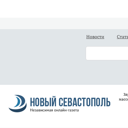
Новости
Стат
За
масс