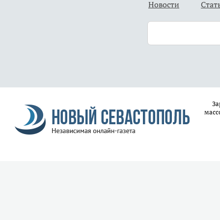
Новости
Стат
За
масс