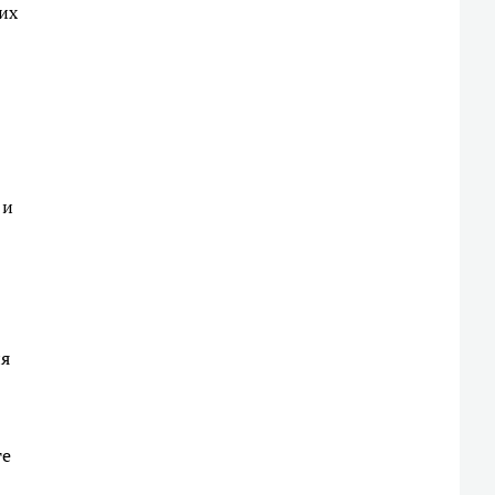
их
 и
ия
те