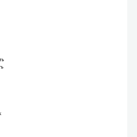
ть
ть
х