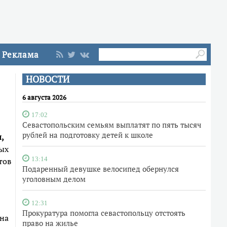
Реклама
НОВОСТИ
6 августа 2026
17:02
Севастопольским семьям выплатят по пять тысяч
рублей на подготовку детей к школе
,
ных
тов
13:14
Подаренный девушке велосипед обернулся
уголовным делом
12:31
Прокуратура помогла севастопольцу отстоять
 на
право на жилье