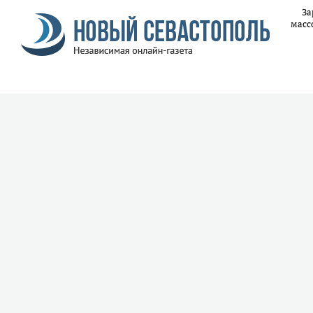
За
масс