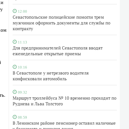
ми
ту
12:00
Севастопольские полицейские помогли трем
мужчинам оформить документы для службы по
контракту
мом
11:13
Для предпринимателей Севастополя вводят
еженедельные открытые приемы
й
10:16
В Севастополе у нетрезвого водителя
конфисковали автомобиль
09:32
ть.
Маршрут троллейбуса № 10 временно проходит по
Руднева и Льва Толстого
08:59
В Ленинском районе пенсионер оставил наличные
у банкомата и лишился денег