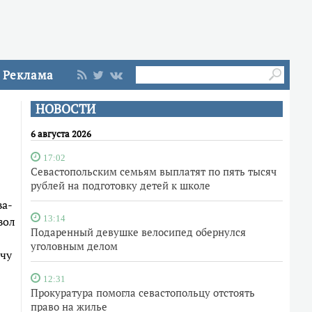
Реклама
НОВОСТИ
6 августа 2026
17:02
Севастопольским семьям выплатят по пять тысяч
рублей на подготовку детей к школе
ва-
вол
13:14
Подаренный девушке велосипед обернулся
уголовным делом
ачу
12:31
Прокуратура помогла севастопольцу отстоять
право на жилье