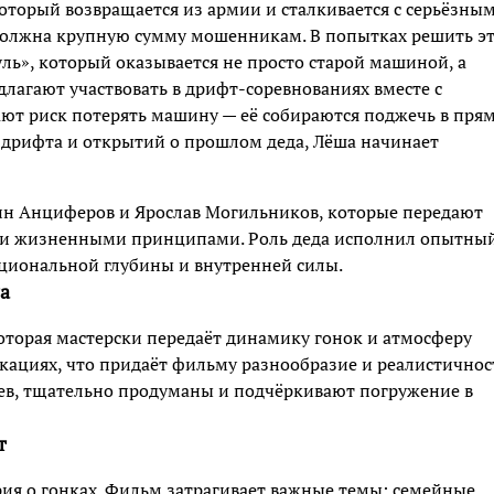
оторый возвращается из армии и сталкивается с серьёзны
должна крупную сумму мошенникам. В попытках решить э
ль», который оказывается не просто старой машиной, а
лагают участвовать в дрифт-соревнованиях вместе с
ают риск потерять машину — её собираются поджечь в пря
 дрифта и открытий о прошлом деда, Лёша начинает
ин Анциферов и Ярослав Могильников, которые передают
 и жизненными принципами. Роль деда исполнил опытны
оциональной глубины и внутренней силы.
а
оторая мастерски передаёт динамику гонок и атмосферу
ациях, что придаёт фильму разнообразие и реалистичнос
оев, тщательно продуманы и подчёркивают погружение в
т
рия о гонках. Фильм затрагивает важные темы: семейные