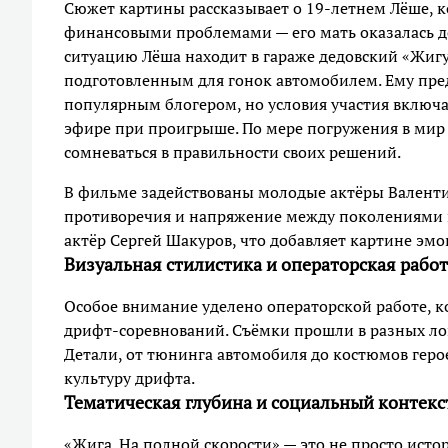
Сюжет картины рассказывает о 19-летнем Лёше, к
финансовыми проблемами — его мать оказалась 
ситуацию Лёша находит в гараже дедовский «Жигу
подготовленным для гонок автомобилем. Ему пред
популярным блогером, но условия участия включ
эфире при проигрыше. По мере погружения в мир
сомневаться в правильности своих решений.
В фильме задействованы молодые актёры Валент
противоречия и напряжение между поколениями
актёр Сергей Шакуров, что добавляет картине эм
Визуальная стилистика и операторская работ
Особое внимание уделено операторской работе, к
дрифт-соревнований. Съёмки прошли в разных лок
Детали, от тюнинга автомобиля до костюмов гер
культуру дрифта.
Тематическая глубина и социальный контекс
«Жига. На полной скорости» — это не просто исто