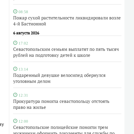
08:58
Пожар сухой растительности ликвидировали возле
4-й Бастионной
6 августа 2026
17:02
Севастопольским семьям выплатят по пять тысяч
рублей на подготовку детей к школе
13:14
Подаренный девушке велосипед обернулся
уголовным делом
12:31
Прокуратура помогла севастопольцу отстоять
право на жилье
12:00
му
Севастопольские полицейские помогли трем
мужчинам оформить документы для службы по