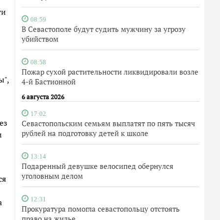
ти
08:59
В Севастополе будут судить мужчину за угрозу
убийством
08:58
Пожар сухой растительности ликвидировали возле
ы",
4-й Бастионной
6 августа 2026
17:02
ез
Севастопольским семьям выплатят по пять тысяч
рублей на подготовку детей к школе
м
13:14
Подаренный девушке велосипед обернулся
уголовным делом
ся
12:31
а
Прокуратура помогла севастопольцу отстоять
право на жилье