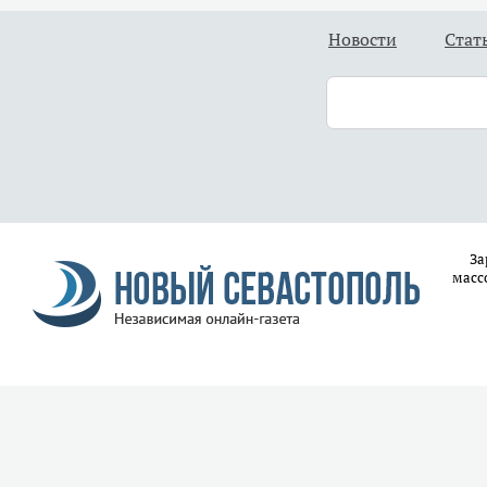
Новости
Стат
За
масс