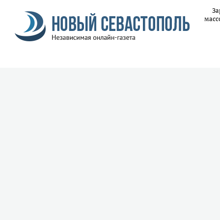
За
масс