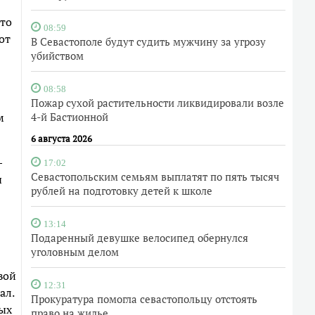
это
08:59
от
В Севастополе будут судить мужчину за угрозу
убийством
08:58
Пожар сухой растительности ликвидировали возле
м
4-й Бастионной
6 августа 2026
—
17:02
Севастопольским семьям выплатят по пять тысяч
ы
рублей на подготовку детей к школе
13:14
Подаренный девушке велосипед обернулся
уголовным делом
вой
12:31
ал.
Прокуратура помогла севастопольцу отстоять
ных
право на жилье