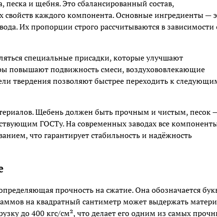
, песка и щебня. Это сбалансированный состав,
х свойств каждого компонента. Основные ингредиенты — 
 вода. Их пропорции строго рассчитываются в зависимости 
вляться специальные присадки, которые улучшают
оры повышают подвижность смеси, воздухововлекающие
тели твердения позволяют быстрее переходить к следующи
атериалов. Щебень должен быть прочным и чистым, песок 
етствующим ГОСТу. На современных заводах все компонент
анием, что гарантирует стабильность и надёжность
е
 определяющая прочность на сжатие. Она обозначается бук
граммов на квадратный сантиметр может выдержать матери
зку до 400 кгс/см², что делает его одним из самых проч