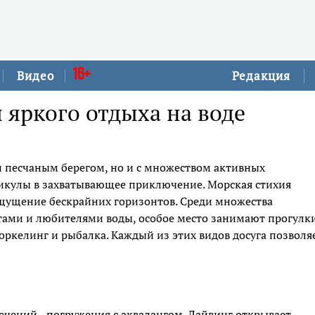
16+
Видео
Редакция
 яркого отдыха на воде
 и песчаным берегом, но и с множеством активных
икулы в захватывающее приключение. Морская стихия
 ощущение бескрайних горизонтов. Среди множества
тами и любителями воды, особое место занимают прогулк
норкелинг и рыбалка. Каждый из этих видов досуга позволя
чений - погружения с аквалангом. Дайвинг открывает