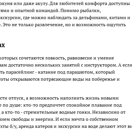
 окуня или даже акулу. Для любителей комфорта доступны
тями и опытной командой. Помимо рыбалки,
кскурсии, где можно наблюдать за дельфинами, китами и
. Это не только развлечение, но и возможность ощутить
ах
 которых сочетаются ловкость, равновесие и умение
вам достаточно нескольких занятий с инструктором. А есл
ать парасейлинг - катание под парашютом, который
ысоты открываются потрясающие виды на побережье и
вести отпуск, а возможность наполнить жизнь новыми
по душе: кто-то предпочтет спокойное плавание под
, а кто-то - стремительные водные гонки. Независимо от
нием свободы и энергии. И если мечта о собственном
хты б/у, аренда катеров и экскурсии на воде делают этот в