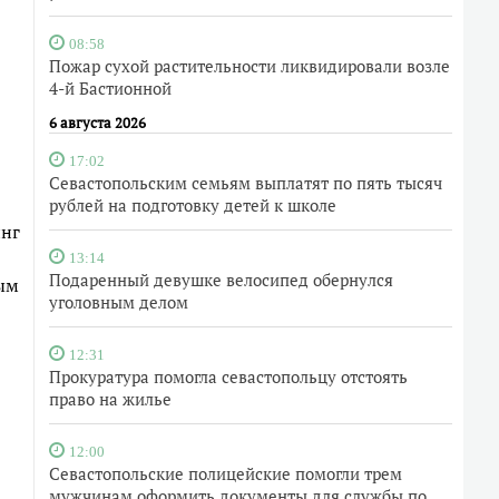
08:58
Пожар сухой растительности ликвидировали возле
4-й Бастионной
6 августа 2026
17:02
Севастопольским семьям выплатят по пять тысяч
рублей на подготовку детей к школе
инг
13:14
Подаренный девушке велосипед обернулся
ным
уголовным делом
12:31
Прокуратура помогла севастопольцу отстоять
право на жилье
12:00
Севастопольские полицейские помогли трем
мужчинам оформить документы для службы по