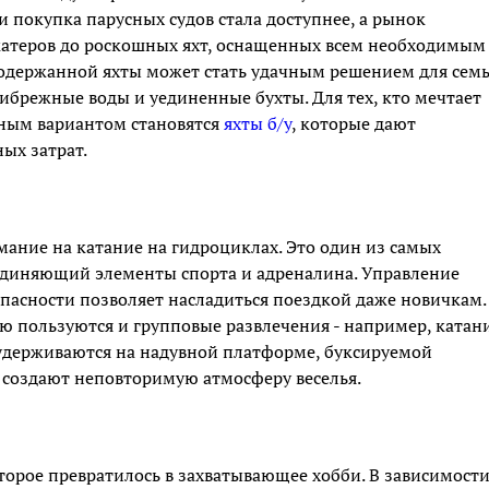
и покупка парусных судов стала доступнее, а рынок
 катеров до роскошных яхт, оснащенных всем необходимым
одержанной яхты может стать удачным решением для сем
брежные воды и уединенные бухты. Для тех, кто мечтает
чным вариантом становятся
яхты б/у
, которые дают
ых затрат.
мание на катание на гидроциклах. Это один из самых
единяющий элементы спорта и адреналина. Управление
опасности позволяет насладиться поездкой даже новичкам.
 пользуются и групповые развлечения - например, катан
ек удерживаются на надувной платформе, буксируемой
ь создают неповторимую атмосферу веселья.
торое превратилось в захватывающее хобби. В зависимости