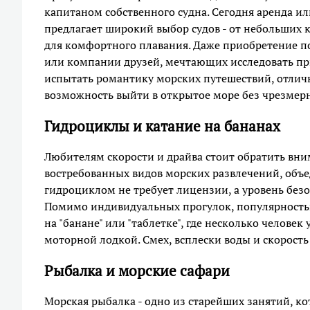
капитаном собственного судна. Сегодня аренда ил
предлагает широкий выбор судов - от небольших
для комфортного плавания. Даже приобретение п
или компании друзей, мечтающих исследовать при
испытать романтику морских путешествий, отли
возможность выйти в открытое море без чрезмерн
Гидроциклы и катание на бананах
Любителям скорости и драйва стоит обратить вни
востребованных видов морских развлечений, объ
гидроциклом не требует лицензии, а уровень без
Помимо индивидуальных прогулок, популярностью
на "банане" или "таблетке", где несколько челов
моторной лодкой. Смех, всплески воды и скорост
Рыбалка и морские сафари
Морская рыбалка - одно из старейших занятий, ко