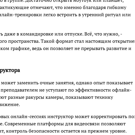
то в группе. Достаточно открыть ноутбук или планшет,
рактикующие отмечают, что именно благодаря гибкому
онлайн-тренировки легко встроить в утренний ритуал или
 даже в командировке или отпуске. Всё, что нужно, -
ого пространства. Такой формат стал настоящим открыти
ибком графике, ведь он позволяет не прерывать развитие и
труктора
может заменить очные занятия, однако опыт показывает
 преподавателем не уступают по эффективности офлайн-
ют разные ракурсы камеры, показывают технику
вижение.
овых онлайн-сессиях инструктор может корректировать п
ие. Современные платформы для видеосвязи позволяют
т, контроль безопасности остается на прежнем уровне.