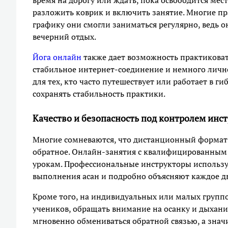
время на дорогу или ждать, пока освободится мес
разложить коврик и включить занятие. Многие п
графику они смогли заниматься регулярно, ведь 
вечерний отдых.
Йога онлайн
также дает возможность практиковать
стабильное интернет-соединение и немного личн
для тех, кто часто путешествует или работает в г
сохранять стабильность практики.
Качество и безопасность под контролем инс
Многие сомневаются, что дистанционный формат 
обратное. Онлайн-занятия с квалифицированным
урокам. Профессиональные инструкторы использу
выполнения асан и подробно объясняют каждое д
Кроме того, на индивидуальных или малых групп
учеников, обращать внимание на осанку и дыхан
мгновенно обмениваться обратной связью, а значи