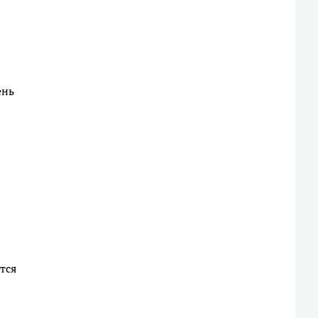
ень
тся