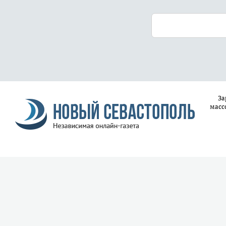
За
масс