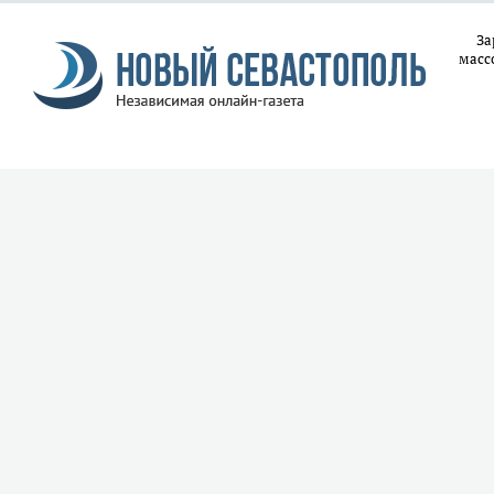
За
масс