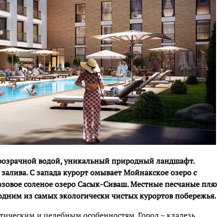
розрачной водой, уникальный природный ландшафт.
залива. С запада курорт омывает Мойнакское озеро с
озовое соленое озеро Сасык-Сиваш. Местные песчаные пл
 одним из самых экологически чистых курортов побережья.
тическим и целебным особенностям. Город – кладезь