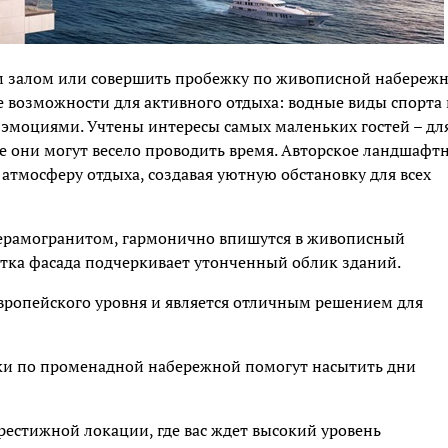
м залом или совершить пробежку по живописной набережн
е возможности для активного отдыха: водные виды спорта 
эмоциями. Учтены интересы самых маленьких гостей – дл
де они могут весело проводить время. Авторское ландшафт
атмосферу отдыха, создавая уютную обстановку для всех
ерамогранитом, гармонично впишутся в живописный
етка фасада подчеркивает утонченный облик зданий.
 европейского уровня и является отличным решением для
ки по променадной набережной помогут насытить дни
естижной локации, где вас ждет высокий уровень