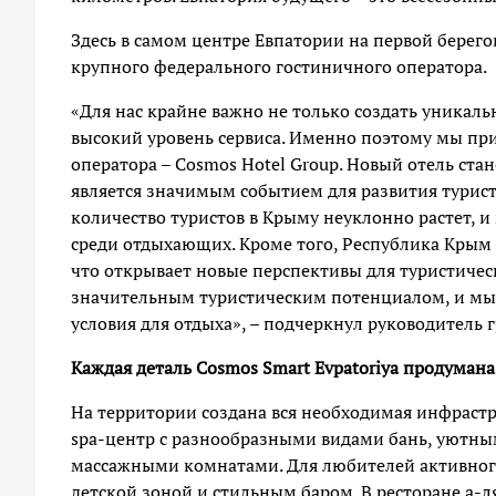
Здесь в самом центре Евпатории на первой берег
крупного федерального гостиничного оператора.
«Для нас крайне важно не только создать уникал
высокий уровень сервиса. Именно поэтому мы при
оператора – Cosmos Hotel Group. Новый отель ст
является значимым событием для развития турис
количество туристов в Крыму неуклонно растет, и
среди отдыхающих. Кроме того, Республика Крым 
что открывает новые перспективы для туристичес
значительным туристическим потенциалом, и мы 
условия для отдыха», – подчеркнул руководитель
Каждая деталь Cosmos Smart Evpatoriya продуман
На территории создана вся необходимая инфрастр
spa-центр с разнообразными видами бань, уют
массажными комнатами. Для любителей активног
детской зоной и стильным баром. В ресторане а-л