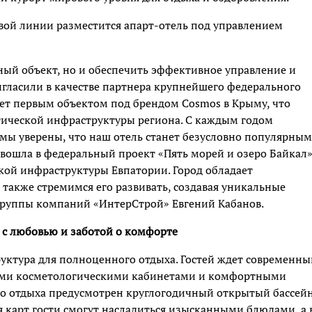
овой линии разместится апарт-отель под управлением
ьный объект, но и обеспечить эффективное управление и
гласили в качестве партнера крупнейшего федерального
анет первым объектом под брендом Cosmos в Крыму, что
тической инфраструктуры региона. С каждым годом
 мы уверены, что наш отель станет безусловно популярным
вошла в федеральный проект «Пять морей и озеро Байкал»
кой инфраструктуры Евпатории. Город обладает
также стремимся его развивать, создавая уникальные
 группы компаний «ИнтерСтрой» Евгений Кабанов.
а с любовью и заботой о комфорте
уктура для полноценного отдыха. Гостей ждет современны
ными косметологическими кабинетами и комфортными
о отдыха предусмотрен круглогодичный открытый бассейн
я карт гости смогут насладиться изысканными блюдами, а 