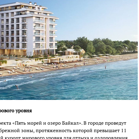
рового уровня
кта «Пять морей и озеро Байкал». В городе проведут
брежной зоны, протяженность которой превышает 11
й курорт мирового уровня для отдыха и оздоровления.