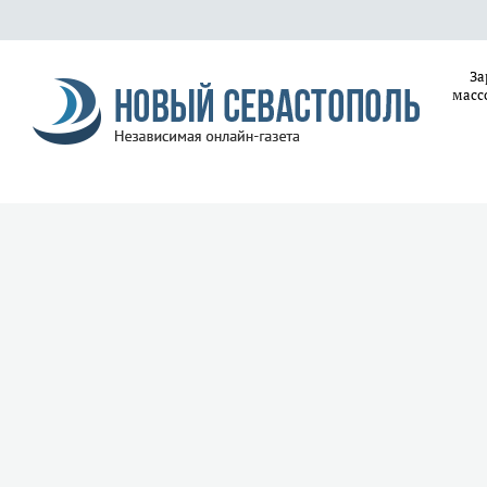
За
масс