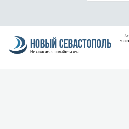
За
масс