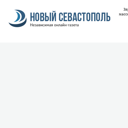
За
масс