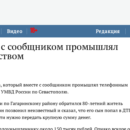
16+
Видео
Редакция
т с сообщником промышлял
ством
та, который вместе с сообщником промышлял телефонным
 УМВД России по Севастополю.
и по Гагаринскому району обратился 80-летний житель
он позвонил неизвестный и сказал, что его сын попал в ДТ
сти нужно передать крупную сумму денег.
 злоумышленнику около 150 тысяч рублей. Однако вскоре 