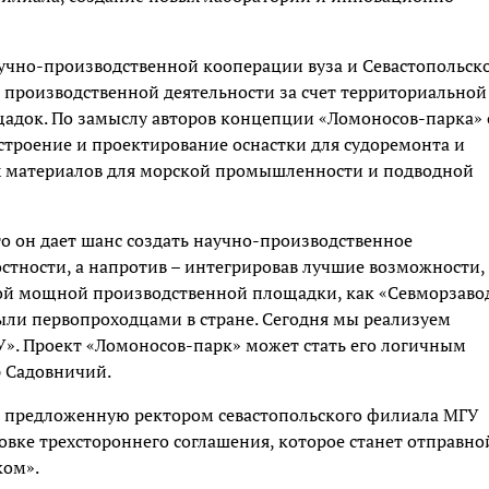
аучно-производственной кооперации вуза и Севастопольск
и производственной деятельности за счет территориальной
адок. По замыслу авторов концепции «Ломоносов-парка» 
остроение и проектирование оснастки для судоремонта и
х материалов для морской промышленности и подводной
то он дает шанс создать научно-производственное
остности, а напротив – интегрировав лучшие возможности,
кой мощной производственной площадки, как «Севморзавод
ыли первопроходцами в стране. Сегодня мы реализуем
». Проект «Ломоносов-парк» может стать его логичным
 Садовничий.
, предложенную ректором севастопольского филиала МГУ
вке трехстороннего соглашения, которое станет отправно
ком».