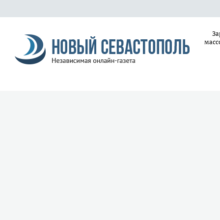
За
масс