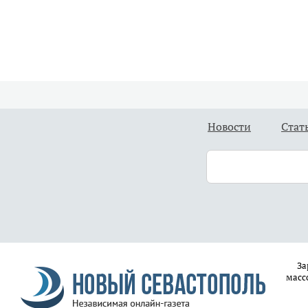
Новости
Стат
За
масс