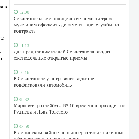
я в
12:00
Севастопольские полицейские помогли трем
мужчинам оформить документы для службы по
контракту
0%.
11:13
.
Для предпринимателей Севастополя вводят
еженедельные открытые приемы
о
10:16
В Севастополе у нетрезвого водителя
конфисковали автомобиль
09:32
Маршрут троллейбуса № 10 временно проходит по
Руднева и Льва Толстого
08:59
В Ленинском районе пенсионер оставил наличные
у банкомата и лишился денег