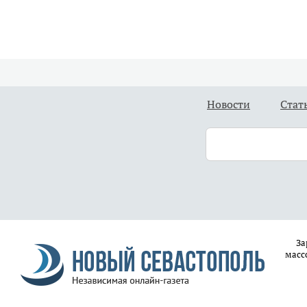
Новости
Стат
За
масс