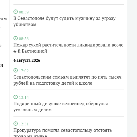
08:59
том
В Севастополе будут судить мужчину за угрозу
убийством
м
08:58
Пожар сухой растительности ликвидировали возле
о
4-й Бастионной
6 августа 2026
ти
17:02
Севастопольским семьям выплатят по пять тысяч
рублей на подготовку детей к школе
13:14
Подаренный девушке велосипед обернулся
уголовным делом
12:31
Прокуратура помогла севастопольцу отстоять
право на жилье