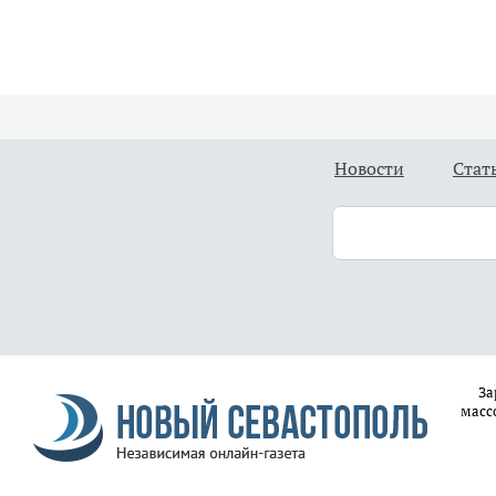
Новости
Стат
За
масс