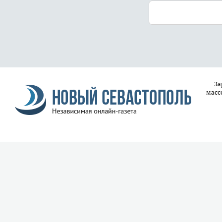
За
масс