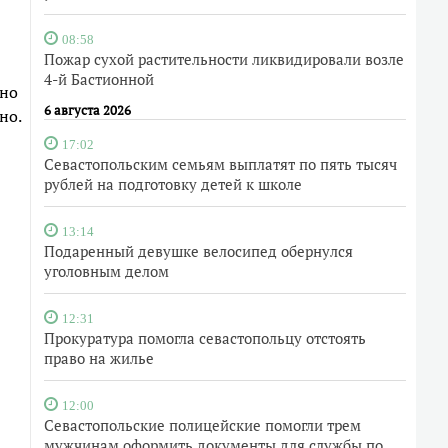
08:58
Пожар сухой растительности ликвидировали возле
4-й Бастионной
нно
6 августа 2026
но.
17:02
Севастопольским семьям выплатят по пять тысяч
рублей на подготовку детей к школе
13:14
Подаренный девушке велосипед обернулся
уголовным делом
12:31
Прокуратура помогла севастопольцу отстоять
право на жилье
12:00
Севастопольские полицейские помогли трем
мужчинам оформить документы для службы по