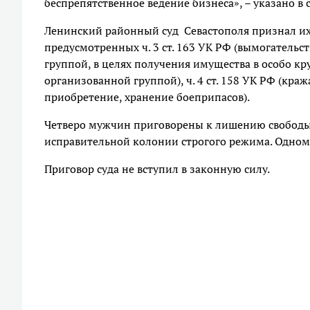
беспрепятственное ведение бизнеса», – указано в
Ленинский районный суд Севастополя признал их
предусмотренных ч. 3 ст. 163 УК РФ (вымогатель
группой, в целях получения имущества в особо круп
организованной группой), ч. 4 ст. 158 УК РФ (краж
приобретение, хранение боеприпасов).
Четверо мужчин приговорены к лишению свободы на
исправительной колонии строгого режима. Одному
Приговор суда не вступил в законную силу.