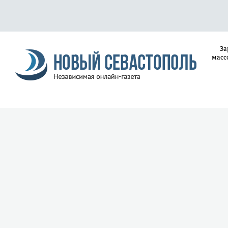
За
масс