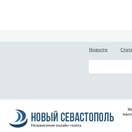
Новости
Стат
За
масс