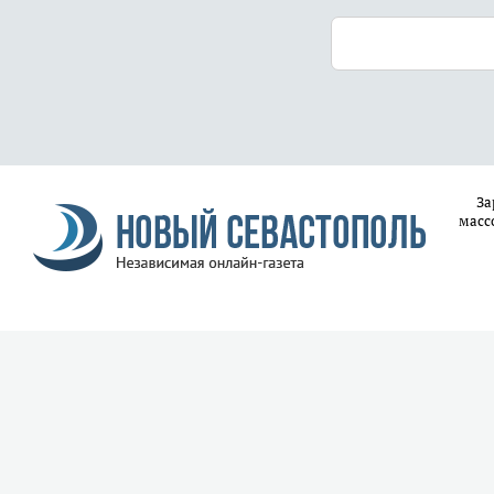
За
масс