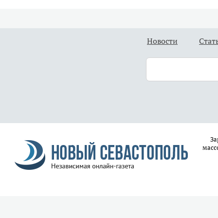
Новости
Стат
За
масс