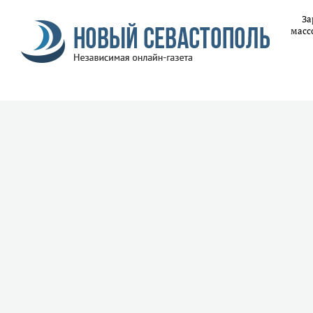
За
масс