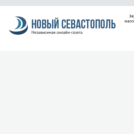
За
масс