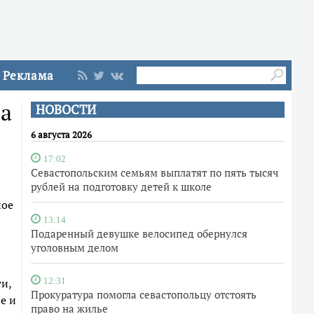
Реклама
на
НОВОСТИ
6 августа 2026
17:02
Севастопольским семьям выплатят по пять тысяч
рублей на подготовку детей к школе
ное
13:14
Подаренный девушке велосипед обернулся
уголовным делом
и,
12:31
Прокуратура помогла севастопольцу отстоять
е и
право на жилье