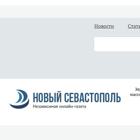
Новости
Стат
За
масс