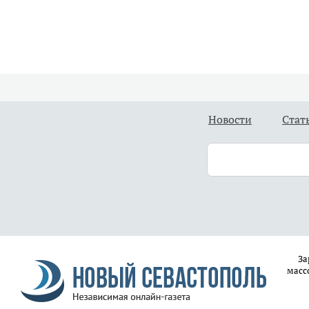
Новости
Стат
За
масс