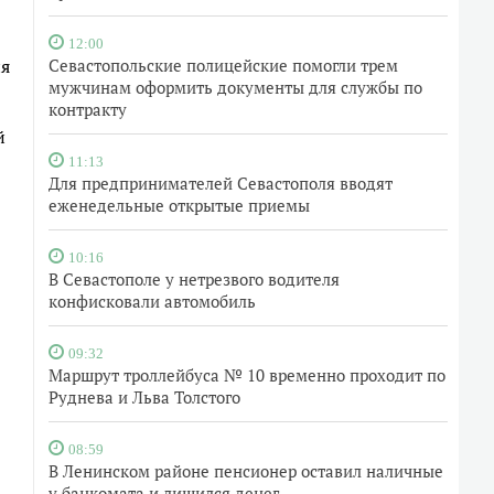
12:00
ия
Севастопольские полицейские помогли трем
мужчинам оформить документы для службы по
контракту
й
11:13
Для предпринимателей Севастополя вводят
еженедельные открытые приемы
10:16
В Севастополе у нетрезвого водителя
конфисковали автомобиль
09:32
Маршрут троллейбуса № 10 временно проходит по
Руднева и Льва Толстого
08:59
В Ленинском районе пенсионер оставил наличные
у банкомата и лишился денег