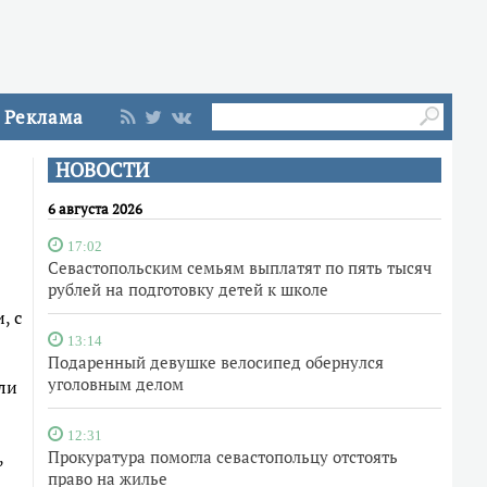
Реклама
НОВОСТИ
6 августа 2026
17:02
Севастопольским семьям выплатят по пять тысяч
рублей на подготовку детей к школе
, с
13:14
Подаренный девушке велосипед обернулся
уголовным делом
ли
12:31
,
Прокуратура помогла севастопольцу отстоять
право на жилье