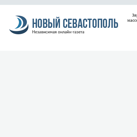
За
масс