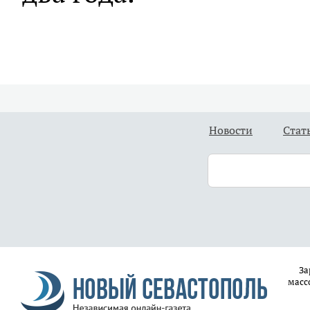
Новости
Стат
За
масс