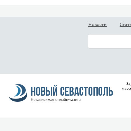
Новости
Стат
За
масс