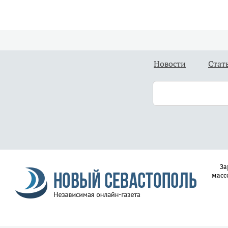
Новости
Стат
За
масс