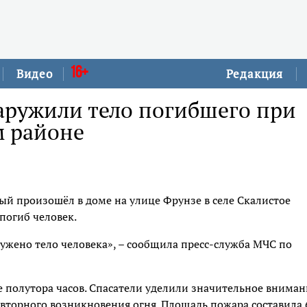
16+
Видео
Редакция
аружили тело погибшего при
м районе
й произошёл в доме на улице Фрунзе в селе Скалистое
погиб человек.
ужено тело человека», – сообщила пресс-служба МЧС по
 полутора часов. Спасатели уделили значительное вниман
вторного возникновения огня. Площадь пожара составила 