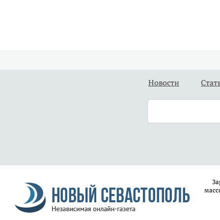
Новости
Стат
За
масс