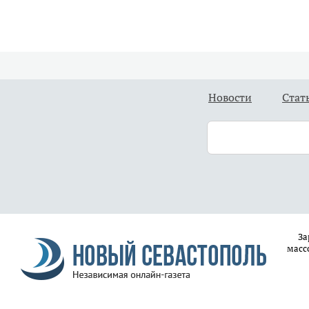
Новости
Стат
За
масс