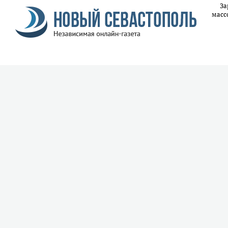
За
масс