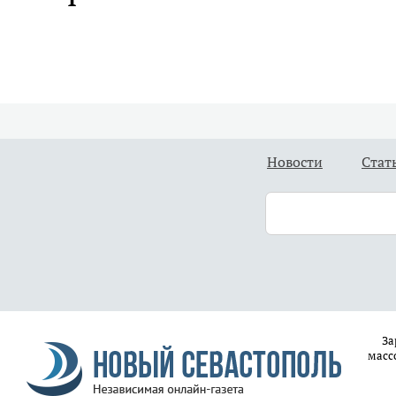
Новости
Стат
За
масс